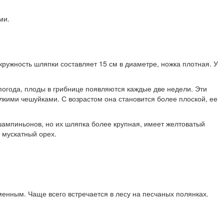
ми.
ружность шляпки составляет 15 см в диаметре, ножка плотная. У
погода, плоды в грибнице появляются каждые две недели. Эти
кими чешуйками. С возрастом она становится более плоской, ее
шампиньонов, но их шляпка более крупная, имеет желтоватый
 мускатный орех.
менным. Чаще всего встречается в лесу на песчаных полянках.