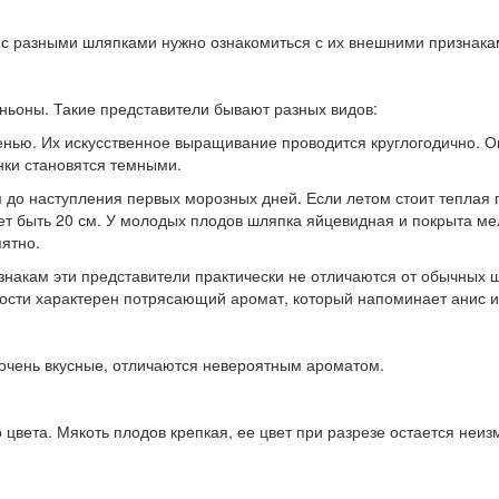
 с разными шляпками нужно ознакомиться с их внешними признака
ьоны. Такие представители бывают разных видов:
нью. Их искусственное выращивание проводится круглогодично. Ок
нки становятся темными.
 до наступления первых морозных дней. Если летом стоит теплая 
т быть 20 см. У молодых плодов шляпка яйцевидная и покрыта мел
пятно.
знакам эти представители практически не отличаются от обычных 
дности характерен потрясающий аромат, который напоминает анис и
очень вкусные, отличаются невероятным ароматом.
вета. Мякоть плодов крепкая, ее цвет при разрезе остается неиз