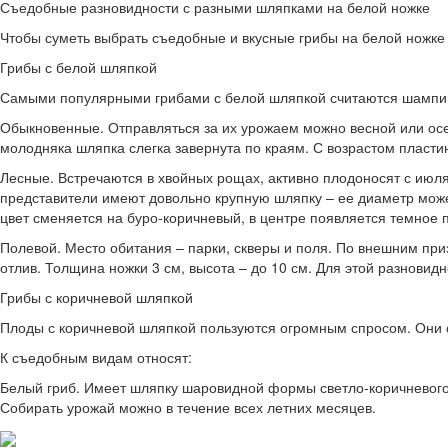
Съедобные разновидности с разными шляпками на белой ножке
Чтобы суметь выбрать съедобные и вкусные грибы на белой ножке
Грибы с белой шляпкой
Самыми популярными грибами с белой шляпкой считаются шампин
Обыкновенные. Отправляться за их урожаем можно весной или осе
молодняка шляпка слегка завернута по краям. С возрастом пласти
Лесные. Встречаются в хвойных рощах, активно плодоносят с июля
представители имеют довольно крупную шляпку – ее диаметр може
цвет сменяется на буро-коричневый, в центре появляется темное 
Полевой. Место обитания – парки, скверы и поля. По внешним при
отлив. Толщина ножки 3 см, высота – до 10 см. Для этой разнови
Грибы с коричневой шляпкой
Плоды с коричневой шляпкой пользуются огромным спросом. Они 
К съедобным видам относят:
Белый гриб. Имеет шляпку шаровидной формы светло-коричневого ц
Собирать урожай можно в течение всех летних месяцев.