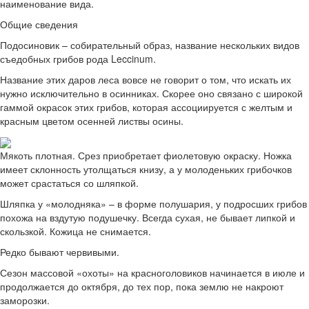
наименование вида.
Общие сведения
Подосиновик – собирательный образ, название нескольких видов
съедобных грибов рода Leccinum.
Название этих даров леса вовсе не говорит о том, что искать их
нужно исключительно в осинниках. Скорее оно связано с широкой
гаммой окрасок этих грибов, которая ассоциируется с желтым и
красным цветом осенней листвы осины.
Мякоть плотная. Срез приобретает фиолетовую окраску. Ножка
имеет склонность утолщаться книзу, а у молоденьких грибочков
может срастаться со шляпкой.
Шляпка у «молодняка» – в форме полушария, у подросших грибов
похожа на вздутую подушечку. Всегда сухая, не бывает липкой и
скользкой. Кожица не снимается.
Редко бывают червивыми.
Сезон массовой «охоты» на красноголовиков начинается в июле и
продолжается до октября, до тех пор, пока землю не накроют
заморозки.