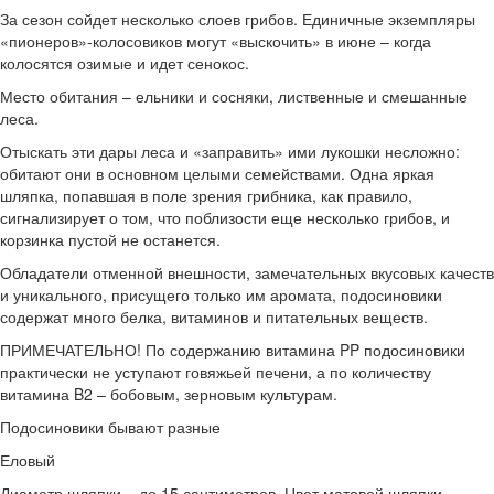
За сезон сойдет несколько слоев грибов. Единичные экземпляры
«пионеров»-колосовиков могут «выскочить» в июне – когда
колосятся озимые и идет сенокос.
Место обитания – ельники и сосняки, лиственные и смешанные
леса.
Отыскать эти дары леса и «заправить» ими лукошки несложно:
обитают они в основном целыми семействами. Одна яркая
шляпка, попавшая в поле зрения грибника, как правило,
сигнализирует о том, что поблизости еще несколько грибов, и
корзинка пустой не останется.
Обладатели отменной внешности, замечательных вкусовых качеств
и уникального, присущего только им аромата, подосиновики
содержат много белка, витаминов и питательных веществ.
ПРИМЕЧАТЕЛЬНО! По содержанию витамина PP подосиновики
практически не уступают говяжьей печени, а по количеству
витамина B2 – бобовым, зерновым культурам.
Подосиновики бывают разные
Еловый
Диаметр шляпки – до 15 сантиметров. Цвет матовой шляпки –