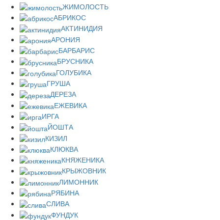
ЖИМОЛОСТЬ
АБРИКОС
АКТИНИДИЯ
АРОНИЯ
БАРБАРИС
БРУСНИКА
ГОЛУБИКА
ГРУША
ДЕРЕЗА
ЕЖЕВИКА
ИРГА
ЙОШТА
КИЗИЛ
КЛЮКВА
КНЯЖЕНИКА
КРЫЖОВНИК
ЛИМОННИК
РЯБИНА
СЛИВА
ФУНДУК