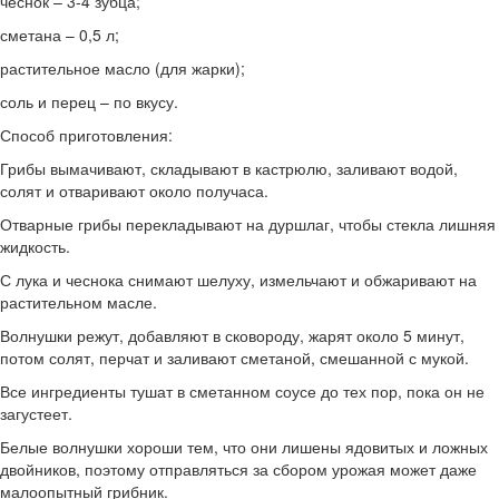
чеснок – 3-4 зубца;
сметана – 0,5 л;
растительное масло (для жарки);
соль и перец – по вкусу.
Способ приготовления:
Грибы вымачивают, складывают в кастрюлю, заливают водой,
солят и отваривают около получаса.
Отварные грибы перекладывают на дуршлаг, чтобы стекла лишняя
жидкость.
С лука и чеснока снимают шелуху, измельчают и обжаривают на
растительном масле.
Волнушки режут, добавляют в сковороду, жарят около 5 минут,
потом солят, перчат и заливают сметаной, смешанной с мукой.
Все ингредиенты тушат в сметанном соусе до тех пор, пока он не
загустеет.
Белые волнушки хороши тем, что они лишены ядовитых и ложных
двойников, поэтому отправляться за сбором урожая может даже
малоопытный грибник.