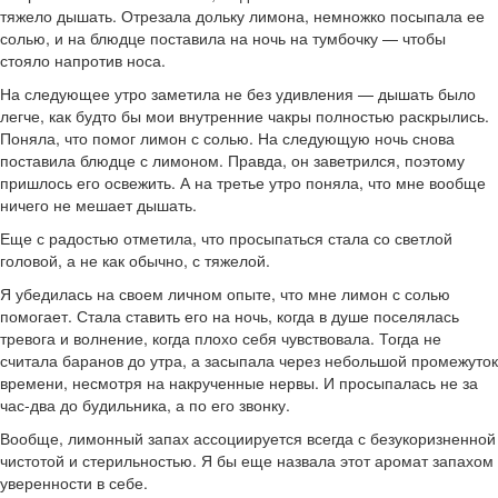
тяжело дышать. Отрезала дольку лимона, немножко посыпала ее
солью, и на блюдце поставила на ночь на тумбочку — чтобы
стояло напротив носа.
На следующее утро заметила не без удивления — дышать было
легче, как будто бы мои внутренние чакры полностью раскрылись.
Поняла, что помог лимон с солью. На следующую ночь снова
поставила блюдце с лимоном. Правда, он заветрился, поэтому
пришлось его освежить. А на третье утро поняла, что мне вообще
ничего не мешает дышать.
Еще с радостью отметила, что просыпаться стала со светлой
головой, а не как обычно, с тяжелой.
Я убедилась на своем личном опыте, что мне лимон с солью
помогает. Стала ставить его на ночь, когда в душе поселялась
тревога и волнение, когда плохо себя чувствовала. Тогда не
считала баранов до утра, а засыпала через небольшой промежуток
времени, несмотря на накрученные нервы. И просыпалась не за
час-два до будильника, а по его звонку.
Вообще, лимонный запах ассоциируется всегда с безукоризненной
чистотой и стерильностью. Я бы еще назвала этот аромат запахом
уверенности в себе.