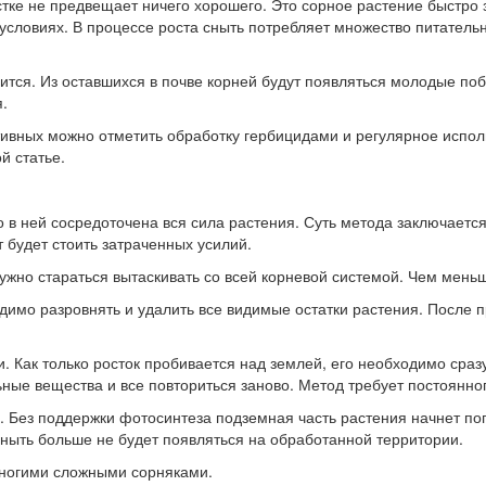
стке не предвещает ничего хорошего. Это сорное растение быстро 
условиях. В процессе роста сныть потребляет множество питатель
тся. Из оставшихся в почве корней будут появляться молодые побе
.
ивных можно отметить обработку гербицидами и регулярное испо
й статье.
в ней сосредоточена вся сила растения. Суть метода заключается
т будет стоить затраченных усилий.
но стараться вытаскивать со всей корневой системой. Чем меньше
одимо разровнять и удалить все видимые остатки растения. После 
 Как только росток пробивается над землей, его необходимо сраз
ные вещества и все повториться заново. Метод требует постоянног
 Без поддержки фотосинтеза подземная часть растения начнет пог
сныть больше не будет появляться на обработанной территории.
многими сложными сорняками.