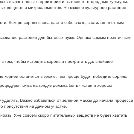
захватывает новые территории и вытесняет огородные культуры.
ных веществ и микроэлементов. Не каждое культурное растение
ги. Вскоре сорняк снова даст о себе знать, застилая плотным
льзование растения для бытовых нужд. Однако самым практичным
 в том, чтобы истощить корень и прекратить дальнейшее
 корней останется в земле, тем проще будет победить сорняк.
процедуры почва на грядке должна быть чистая и хорошо
у удалять. Важно избавиться от зеленой массы до начала процесса
о присутствия на дачном участке.
ибать. Уже совсем скоро питательных веществ не будет хватать