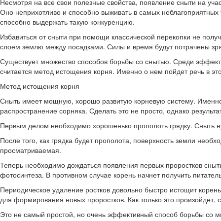
Несмотря на все свои полезные свойства, появление сныти на уча
Оно неприхотливо и способно выживать в самых неблагоприятных 
способно выдержать такую конкуренцию.
Избавиться от сныти при помощи классической перекопки не получи
слоем землю между посадками. Силы и время будут потрачены зря
Существует множество способов борьбы со снытью. Среди эффект
считается метод истощения корня. Именно о нем пойдет речь в это
Метод истощения корня
Сныть имеет мощную, хорошо развитую корневую систему. Именно 
распространение сорняка. Сделать это не просто, однако результа
Первым делом необходимо хорошенько прополоть грядку. Сныть нуж
После того, как грядка будет прополота, поверхность земли необх
просматриваемая.
Теперь необходимо дождаться появления первых проростков сныти.
фотосинтеза. В противном случае корень начнет получить питатель
Периодическое удаление ростков довольно быстро истощит корень.
для формирования новых проростков. Как только это произойдет, 
Это не самый простой, но очень эффективный способ борьбы со 