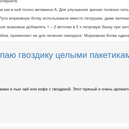
интернете.
ак как в ней полно витамина А. Для улучшения зрения полезно пить
Руси морковную ботву использовали вместо петрушки, даже запекал
и знакомые добавлять 1 – 2 веточки в 3 х литровую банку при заг
бов, применяют ее для лечения геморроя. Морковная ботва одинако
паю гвоздику целыми пакетикам
иками и пью чай или кофе с гвоздикой. Этот пряный и очень аром