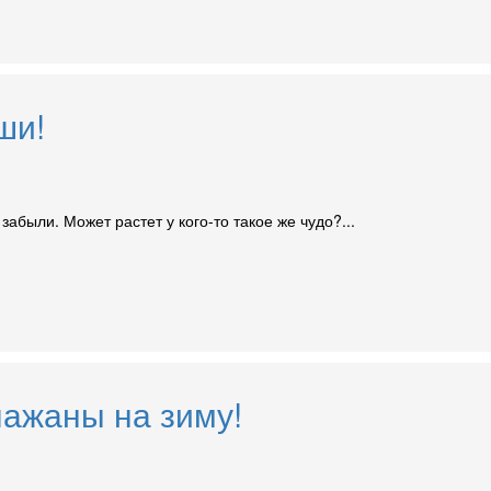
ши!
абыли. Может растет у кого-то такое же чудо?...
лажаны на зиму!