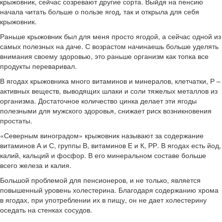
крыжовник, сейчас созревают другие сорта. Выйдя на пенсию
начала читать больше о пользе ягод, так и открыла для себя
крыжовник.
Раньше крыжовник был для меня просто ягодой, а сейчас одной из
самых полезных на даче. С возрастом начинаешь больше уделять
внимания своему здоровью, это раньше организм как топка все
продукты переваривал.
В ягодах крыжовника много витаминов и минералов, клетчатки, Р –
активных веществ, выводящих шлаки и соли тяжелых металлов из
организма. Достаточное количество цинка делает эти ягоды
полезными для мужского здоровья, снижает риск возникновения
простаты.
«Северным виноградом» крыжовник называют за содержание
витаминов А и С, группы В, витаминов Е и К, РР. В ягодах есть йод,
калий, кальций и фосфор. В его минеральном составе больше
всего железа и калия.
Большой проблемой для пенсионеров, и не только, является
повышенный уровень холестерина. Благодаря содержанию хрома
в ягодах, при употреблении их в пищу, он не дает холестерину
оседать на стенках сосудов.