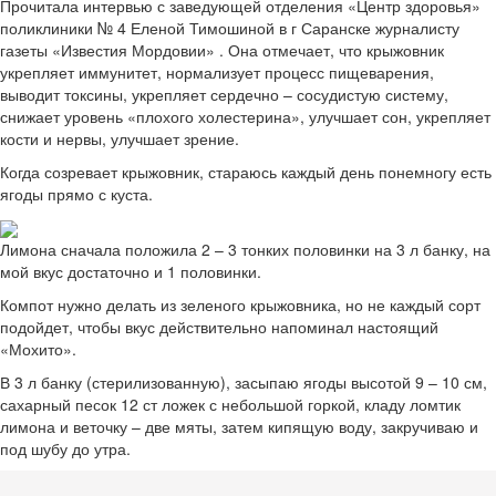
Прочитала интервью с заведующей отделения «Центр здоровья»
поликлиники № 4 Еленой Тимошиной в г Саранске журналисту
газеты «Известия Мордовии» . Она отмечает, что крыжовник
укрепляет иммунитет, нормализует процесс пищеварения,
выводит токсины, укрепляет сердечно – сосудистую систему,
снижает уровень «плохого холестерина», улучшает сон, укрепляет
кости и нервы, улучшает зрение.
Когда созревает крыжовник, стараюсь каждый день понемногу есть
ягоды прямо с куста.
Лимона сначала положила 2 – 3 тонких половинки на 3 л банку, на
мой вкус достаточно и 1 половинки.
Компот нужно делать из зеленого крыжовника, но не каждый сорт
подойдет, чтобы вкус действительно напоминал настоящий
«Мохито».
В 3 л банку (стерилизованную), засыпаю ягоды высотой 9 – 10 см,
сахарный песок 12 ст ложек с небольшой горкой, кладу ломтик
лимона и веточку – две мяты, затем кипящую воду, закручиваю и
под шубу до утра.