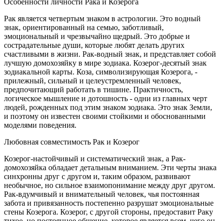
Особенности личности Рака и Козерога
Рак является четвертым знаком в астрологии. Это водный
знак, ориентированный на семью, заботливый,
эмоциональный и чрезвычайно щедрый. Это добрые и
сострадательные души, которые любят делать других
счастливыми в жизни. Рак-водный знак, и представляет собой
лучшую домохозяйку в мире зодиака. Козерог-десятый знак
зодиакальной карты. Коза, символизирующая Козерога, -
прилежный, сильный и целеустремленный человек,
предпочитающий работать в тишине. Практичность,
логическое мышление и дотошность - одни из главных черт
людей, рожденных под этим знаком зодиака. Это знак Земли,
и поэтому он известен своими стойкими и обоснованными
моделями поведения.
Любовная совместимость Рак и Козерог
Козерог-настойчивый и систематический знак, а Рак-
домохозяйка обладает детальным вниманием. Эти черты знака
синхронны друг с другом и, таким образом, развивают
необычное, но сильное взаимопонимание между друг другом.
Рак-вдумчивый и внимательный человек, чья постоянная
забота и привязанность постепенно разрушат эмоциональные
стены Козерога. Козерог, с другой стороны, предоставит Раку
тихое, но постоянное общение, которое является всем, чего он