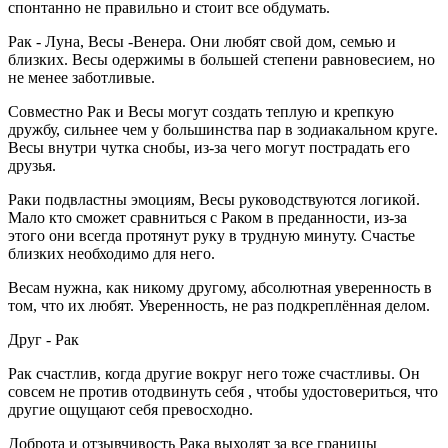
спонтанно не правильно и стоит все обдумать.
Рак - Луна, Весы -Венера. Они любят свой дом, семью и
близких. Весы одержимы в большей степени равновесием, но
не менее заботливые.
Совместно Рак и Весы могут создать теплую и крепкую
дружбу, сильнее чем у большинства пар в зодиакальном круге.
Весы внутри чутка снобы, из-за чего могут пострадать его
друзья.
Раки подвластны эмоциям, Весы руководствуются логикой.
Мало кто сможет сравниться с Раком в преданности, из-за
этого они всегда протянут руку в трудную минуту. Счастье
близких необходимо для него.
Весам нужна, как никому другому, абсолютная уверенность в
том, что их любят. Уверенность, не раз подкреплённая делом.
Друг - Рак
Рак счастлив, когда другие вокруг него тоже счастливы. Он
совсем не против отодвинуть себя , чтобы удостовериться, что
другие ощущают себя превосходно.
Доброта и отзывчивость Рака выходят за все границы