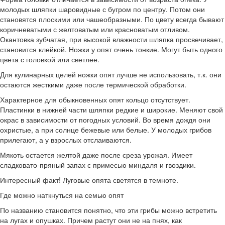
молодых шляпки шаровидные с бугром по центру. Потом они
становятся плоскими или чашеобразными. По цвету всегда бывают
коричневатыми с желтоватым или красноватым отливом.
Окантовка зубчатая, при высокой влажности шляпка просвечивает,
становится клейкой. Ножки у опят очень тонкие. Могут быть одного
цвета с головкой или светлее.
Для кулинарных целей ножки опят лучше не использовать, т.к. они
остаются жесткими даже после термической обработки.
Характерное для обыкновенных опят кольцо отсутствует.
Пластинки в нижней части шляпки редкие и широкие. Меняют свой
окрас в зависимости от погодных условий. Во время дождя они
охристые, а при солнце бежевые или белые. У молодых грибов
прилегают, а у взрослых отслаиваются.
Мякоть остается желтой даже после среза урожая. Имеет
сладковато-пряный запах с примесью миндаля и гвоздики.
Интересный факт! Луговые опята светятся в темноте.
Где можно наткнуться на семью опят
По названию становится понятно, что эти грибы можно встретить
на лугах и опушках. Причем растут они не на пнях, как