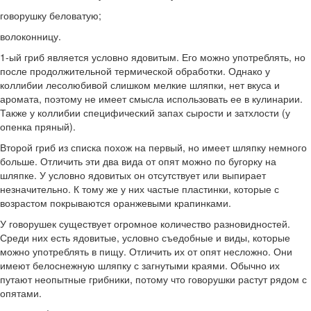
говорушку беловатую;
волоконницу.
1-ый гриб является условно ядовитым. Его можно употреблять, но
после продолжительной термической обработки. Однако у
коллибии лесолюбивой слишком мелкие шляпки, нет вкуса и
аромата, поэтому не имеет смысла использовать ее в кулинарии.
Также у коллибии специфический запах сырости и затхлости (у
опенка пряный).
Второй гриб из списка похож на первый, но имеет шляпку немного
больше. Отличить эти два вида от опят можно по бугорку на
шляпке. У условно ядовитых он отсутствует или выпирает
незначительно. К тому же у них частые пластинки, которые с
возрастом покрываются оранжевыми крапинками.
У говорушек существует огромное количество разновидностей.
Среди них есть ядовитые, условно съедобные и виды, которые
можно употреблять в пищу. Отличить их от опят несложно. Они
имеют белоснежную шляпку с загнутыми краями. Обычно их
путают неопытные грибники, потому что говорушки растут рядом с
опятами.