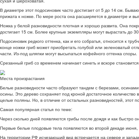
сухая и шероховатая.
В диаметре этот подосиновик часто достигает от 5 до 14 см. Быв
прижата к ножке. По мере роста она расширяется в диаметре и вы
Ножка у белой разновидности плотная и хорошо развита. Она покр
достигает 15 см. Более крупные экземпляры могут вырастать до 30
Подосиновик редкого оттенка, как и его собратья, относится к т
конце ножки гриб может приобретать голубой или зеленоватый от
части. Из-под шляпки могут высыпаться кофейного оттенка споры.
Срезанный гриб со временем начинает синеть и вскоре становитс
Места произрастания
Белые разновидности часто образуют тандем с березами, осинами
осины. Это дерево сохраняет под кроной достаточное количество 
целые поляны. Но, в отличие от остальных разновидностей, этот п
Самая популярная статья по теме:
Через сколько дней появляются грибы после дождя и как быстро он
Первые белые плодовые тела появляются во второй декаде июня, и
На территории РФ исчезающий вид встречается на севере и западе.