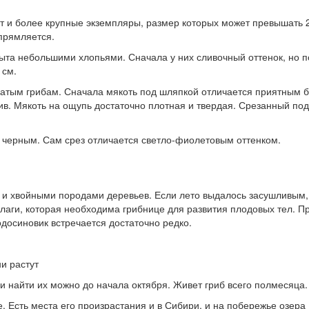
ают и более крупные экземпляры, размер которых может превышать
прямляется.
ыта небольшими хлопьями. Сначала у них сливочный оттенок, но п
 см.
рубчатым грибам. Сначала мякоть под шляпкой отличается приятным
лив. Мякоть на ощупь достаточно плотная и твердая. Срезанный п
я черным. Сам срез отличается светло-фиолетовым оттенком.
 и хвойными породами деревьев. Если лето выдалось засушливым, 
влаги, которая необходима грибнице для развития плодовых тел. 
одосиновик встречается достаточно редко.
и растут
 найти их можно до начала октября. Живет гриб всего полмесяца.
 Есть места его произрастания и в Сибири, и на побережье озера 