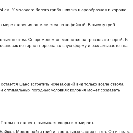
 24 см. У молодого белого гриба шляпка шарообразная и хорошо
о мере старения он меняется на кофейный. В высоту гриб
 белым цветом. Со временем он меняется на грязновато-серый. В
одосиновик не теряет первоначальную форму и разламывается на
остается шанс встретить исчезающий вид только возле ствола
При оптимальных погодных условиях колония может создавать
 Потом он стареет, высыпает споры и отмирает.
Байкал. Можно найти гриб и в остальных частях света. Он изредка