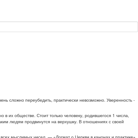
чень сложно переубедить, практически невозможно. Уверенность -
 в их обществе. Стоит только человеку, родившегося 1 числа,
таким людям продвинутся на верхушку. В отношениях с своей
 всех мыслимых чисел. — «Догмат о Церкви в канонах и практике»