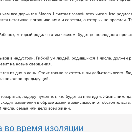
 чем все держится. Число 1 считает главой всех чисел. Кто родилс
ятся негативно к ограничениям и советам, о которых не просили. Т
ебенок, который родился этим числом, будет до последнего просит
ов в индустрии. Гибкий ум людей, родившихся 1 числа, должен раб
шевит на новые свершения.
тся из дня в день. Стоит только захотеть и вы добьетесь всего. Л
был похож на предыдущий.
говорится, лидеру нужен тот, кто будет за ним идти. Жизнь никогд
оисходят изменения в образе жизни в зависимости от обстоятельств
1 числа, семья или дело всей жизни.
а во время изоляции