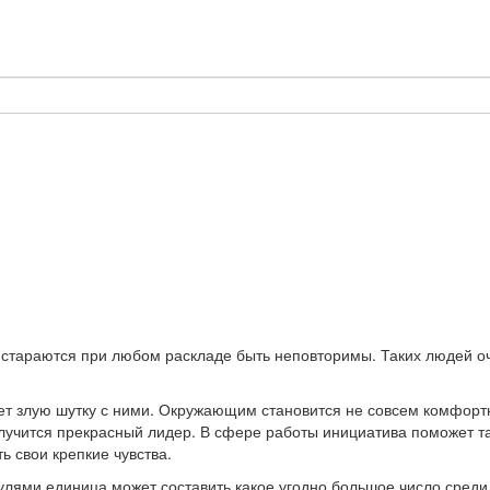
и стараются при любом раскладе быть неповторимы. Таких людей о
ет злую шутку с ними. Окружающим становится не совсем комфортно
 получится прекрасный лидер. В сфере работы инициатива поможет 
 свои крепкие чувства.
улями единица может составить какое угодно большое число среди