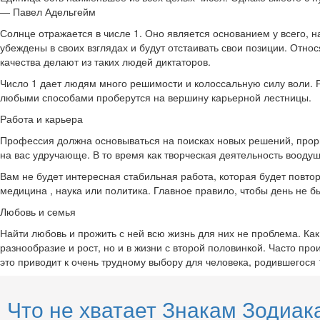
— Павел Адельгейм
Солнце отражается в числе 1. Оно является основанием у всего, на
убеждены в своих взглядах и будут отстаивать свои позиции. Относ
качества делают из таких людей диктаторов.
Число 1 дает людям много решимости и колоссальную силу воли. Р
любыми способами проберутся на вершину карьерной лестницы.
Работа и карьера
Профессия должна основываться на поисках новых решений, прорыв
на вас удручающе. В то время как творческая деятельность вооду
Вам не будет интересная стабильная работа, которая будет повторя
медицина , наука или политика. Главное правило, чтобы день не 
Любовь и семья
Найти любовь и прожить с ней всю жизнь для них не проблема. Как 
разнообразие и рост, но и в жизни с второй половинкой. Часто пр
это приводит к очень трудному выбору для человека, родившегося 
Что не хватает Знакам Зодиак